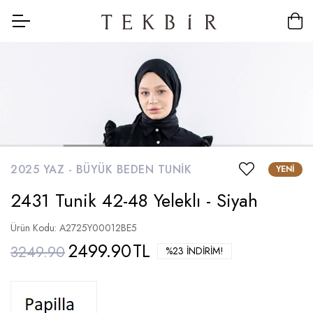
2025 YAZ -
BÜYÜK BEDEN TUNIK
YENI
2431 Tunik 42-48 Yeleklı - Siyah
Ürün Kodu: A2725Y00012BE5
2499.90
TL
3249.90
%23 İNDIRIM!