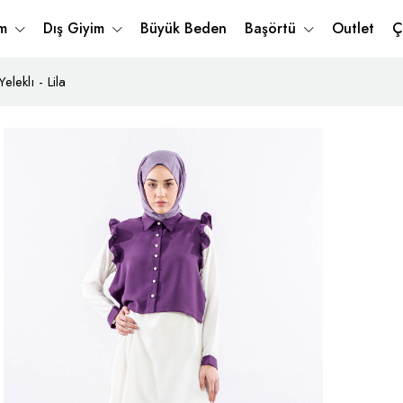
im
Dış Giyim
Büyük Beden
Başörtü
Outlet
Ç
leklı - Lila