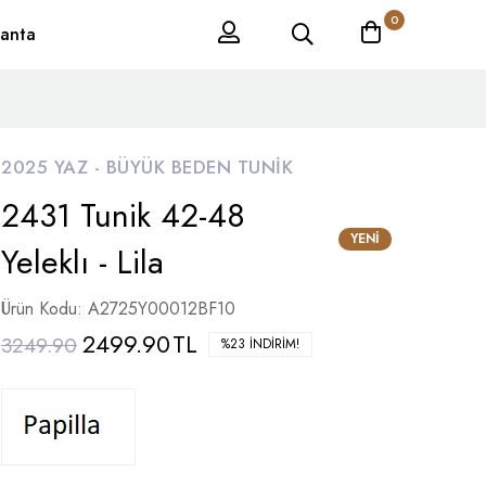
0
anta
2025 YAZ -
BÜYÜK BEDEN TUNIK
2431 Tunik 42-48
YENI
Yeleklı - Lila
Ürün Kodu: A2725Y00012BF10
2499.90
TL
3249.90
%23 İNDIRIM!