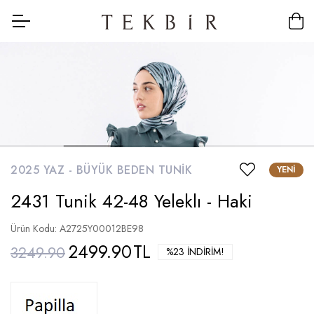
2025 YAZ -
BÜYÜK BEDEN TUNIK
YENI
2431 Tunik 42-48 Yeleklı - Haki
Ürün Kodu: A2725Y00012BE98
2499.90
TL
3249.90
%23 İNDIRIM!