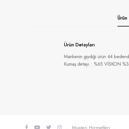
Ürün 
Ürün Detayları
Mankenin giydiği ürün 44 bedendi
Kumaş detayı : %65 VİSKON %
-
Müşteri Hizmetleri
-