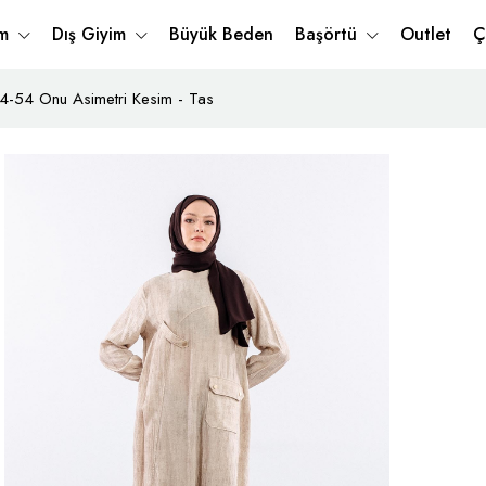
im
Dış Giyim
Büyük Beden
Başörtü
Outlet
Ç
4-54 Onu Asimetri Kesim - Tas