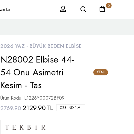
0
anta
2026 YAZ -
BÜYÜK BEDEN ELBISE
N28002 Elbi̇se 44-
54 Onu Asimetri
YENI
Kesim - Tas
Ürün Kodu: L1226Y00072BF09
2129.90
TL
2769.90
%23 İNDIRIM!