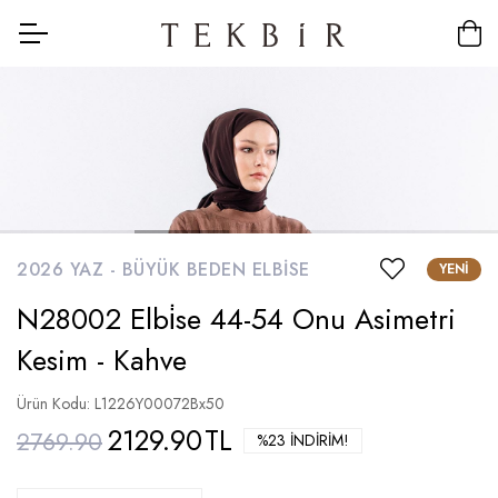
2026 YAZ -
BÜYÜK BEDEN ELBISE
YENI
N28002 Elbi̇se 44-54 Onu Asimetri
Kesim - Kahve
Ürün Kodu: L1226Y00072Bx50
2129.90
TL
2769.90
%23 İNDIRIM!