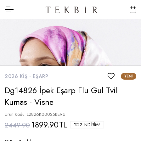
2026 KIŞ -
EŞARP
YENI
Dg14826 İpek Eşarp Flu Gul Tvil
Kumas - Visne
Ürün Kodu: L2826K00025BE96
1899.90
TL
2449.90
%22 İNDIRIM!