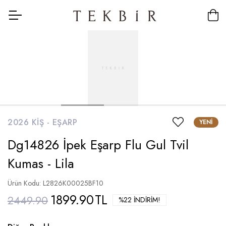
2026 KIŞ -
EŞARP
YENI
Dg14826 İpek Eşarp Flu Gul Tvil
Kumas - Lila
Ürün Kodu: L2826K00025BF10
1899.90
TL
2449.90
%22 İNDIRIM!