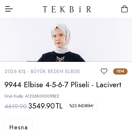
2026 KIŞ -
BÜYÜK BEDEN ELBISE
YENI
9944 Elbise 4-5-6-7 Pliseli - Lacivert
Ürün Kodu: A1226K00009BE2
3549.90
TL
4619.90
%23 İNDIRIM!
Hesna