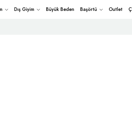
im
Dış Giyim
Büyük Beden
Başörtü
Outlet
Ç