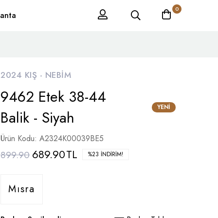
0
anta
2024 KIŞ -
NEBIM
9462 Etek 38-44
YENI
Balik - Siyah
Ürün Kodu: A2324K00039BE5
689.90
TL
899.90
%23 İNDIRIM!
Mısra