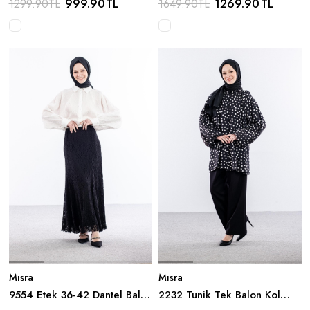
999.90
TL
1269.90
TL
1299.90
TL
1649.90
TL
Mısra
Mısra
9554 Etek 36-42 Dantel Balik
2232 Tunik Tek Balon Kol
- Siyah
Yaka Firfir - Siyah