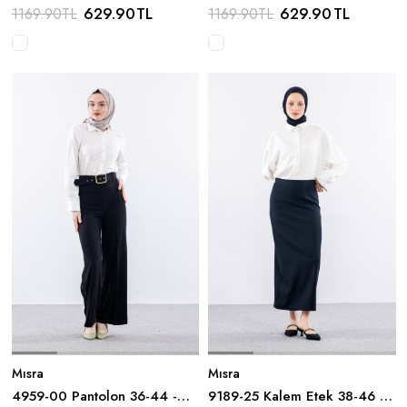
Kahve
Lacivert
629.90
TL
629.90
TL
1169.90
TL
1169.90
TL
Mısra
Mısra
4959-00 Pantolon 36-44 -
9189-25 Kalem Etek 38-46 -