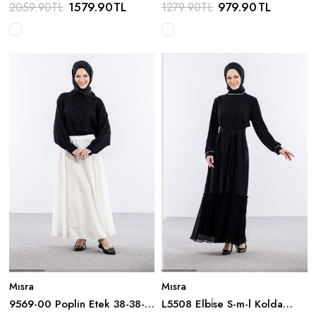
Kol On Dugmeli - Siyah
40-40 - Siyah
1579.90
TL
979.90
TL
2059.90
TL
1279.90
TL
Mısra
Mısra
9569-00 Poplin Etek 38-38-
L5508 Elbi̇se S-m-l Kolda