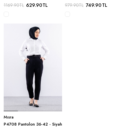
Siyah
Siyah -
629.90
TL
749.90
TL
1169.90
TL
979.90
TL
Mısra
P4708 Pantolon 36-42 - Siyah