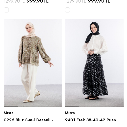
999.90
TL
999.90
TL
1299.90
TL
1299.90
TL
Mısra
Mısra
0226 Bluz S-m-l Desenli -
9401 Etek 38-40-42 Puan
Yesil
Katli - Siyah