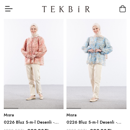
Mısra
Mısra
0226 Bluz S-m-l Desenli -
0226 Bluz S-m-l Desenli -
Somon
Mavi