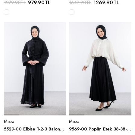
979.90
TL
1269.90
TL
1279.90
TL
1649.90
TL
Mısra
Mısra
5529-00 Elbi̇se 1-2-3 Balon
9569-00 Poplin Etek 38-38-