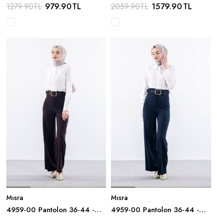
40-40 - Ekru
Plise Detay - Siyah
979.90
TL
1579.90
TL
1279.90
TL
2059.90
TL
Mısra
Mısra
4959-00 Pantolon 36-44 -
4959-00 Pantolon 36-44 -