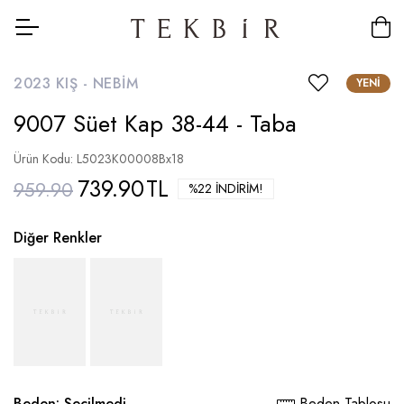
2023 KIŞ -
NEBIM
YENI
9007 Süet Kap 38-44 - Taba
Ürün Kodu: L5023K00008Bx18
739.90
TL
959.90
%22 İNDIRIM!
Diğer Renkler
Beden:
Seçilmedi
Beden Tablosu