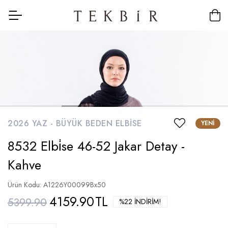
2026 YAZ -
BÜYÜK BEDEN ELBISE
YENI
8532 Elbi̇se 46-52 Jakar Detay -
Kahve
Ürün Kodu: A1226Y00099Bx50
4159.90
TL
5399.90
%22 İNDIRIM!