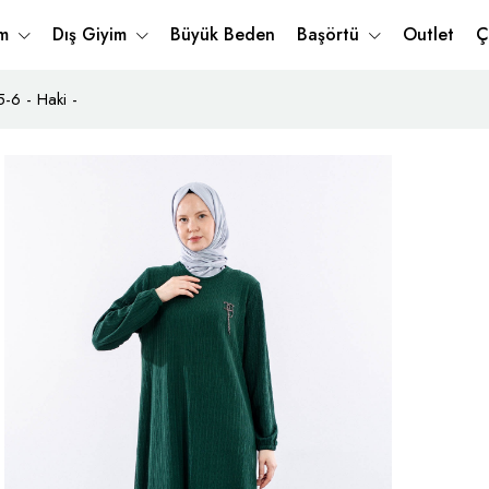
im
Dış Giyim
Büyük Beden
Başörtü
Outlet
Ç
-6 - Haki -