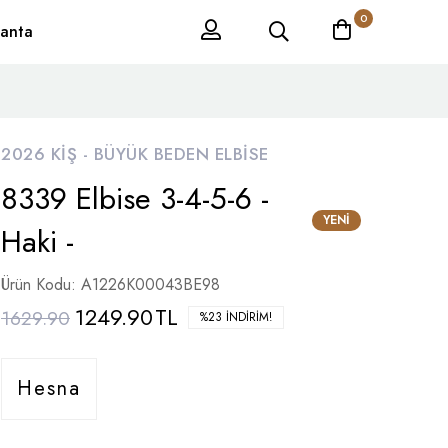
0
anta
2026 KIŞ -
BÜYÜK BEDEN ELBISE
8339 Elbise 3-4-5-6 -
YENI
Haki -
Ürün Kodu: A1226K00043BE98
1249.90
TL
1629.90
%23 İNDIRIM!
Hesna