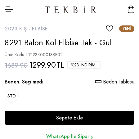
2023 KIŞ -
ELBISE
YENI
8291 Balon Kol Elbi̇se Tek - Gul
Ürün Kodu: L1223K00013BF02
1299.90
TL
1689.90
%23 İNDIRIM!
Beden:
Seçilmedi
Beden Tablosu
STD
Sepete Ekle
WhatsApp Ile Sipariş