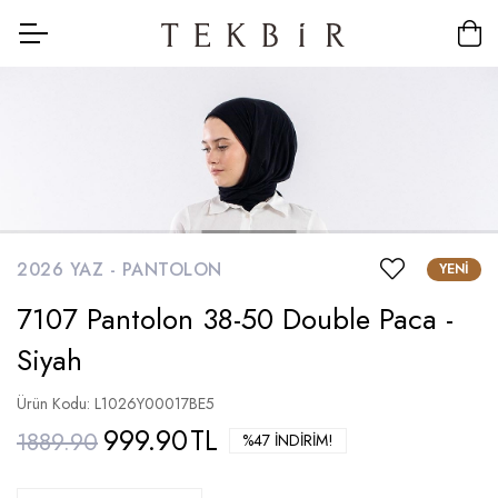
2026 YAZ -
PANTOLON
YENI
7107 Pantolon 38-50 Double Paca -
Siyah
Ürün Kodu: L1026Y00017BE5
999.90
TL
1889.90
%47 İNDIRIM!