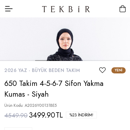
2026 YAZ -
BÜYÜK BEDEN TAKIM
YENI
650 Takim 4-5-6-7 Sifon Yakma
Kumas - Siyah
Ürün Kodu: A2026Y00131BE5
3499.90
TL
4549.90
%23 İNDIRIM!