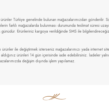
 ürünler Türkiye genelinde bulunan mağazalarımızdan gönderilir. Sip
nlerin farklı mağazalarda bulunması durumunda teslimat süresi uzaya
 günüdür. Ürünleriniz kargoya verildiğinde SMS ile bilgilendireceği
ı ürünler ile değiştirmek isterseniz mağazalarımızı yada internet sitem
dığınız ürünleri 14 gün içerisinde iade edebilirsiniz. İadeler yaln
ğazalarımızda değişim dışında işlem yapılamaz.