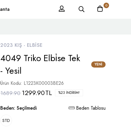
0
anta
2023 KIŞ -
ELBISE
4049 Triko Elbi̇se Tek
YENI
- Yesil
Ürün Kodu: L1223K00003BE26
1299.90
TL
1689.90
%23 İNDIRIM!
Beden:
Seçilmedi
Beden Tablosu
STD