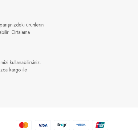
arişinizdeki ürünlerin
bilir. Ortalama
z.
izi kullanabilirsiniz.
ızca kargo ile