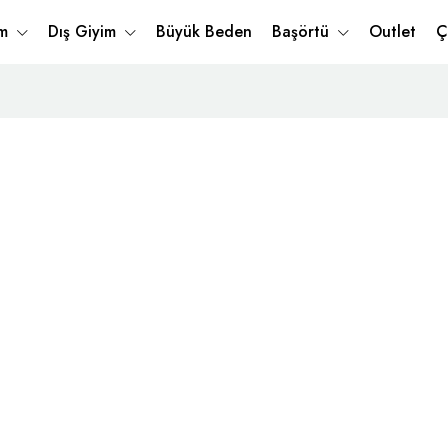
im
Dış Giyim
Büyük Beden
Başörtü
Outlet
Ç