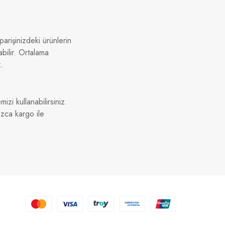
arişinizdeki ürünlerin
bilir. Ortalama
z.
izi kullanabilirsiniz.
ızca kargo ile