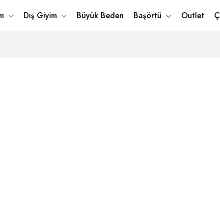
im
Dış Giyim
Büyük Beden
Başörtü
Outlet
Ç