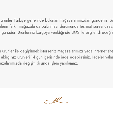
 ürünler Türkiye genelinde bulunan mağazalarımızdan gönderilir. Sip
nlerin farklı mağazalarda bulunması durumunda teslimat süresi uzaya
 günüdür. Ürünleriniz kargoya verildiğinde SMS ile bilgilendireceği
ı ürünler ile değiştirmek isterseniz mağazalarımızı yada internet sitem
dığınız ürünleri 14 gün içerisinde iade edebilirsiniz. İadeler yaln
ğazalarımızda değişim dışında işlem yapılamaz.