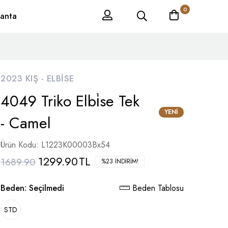
0
anta
2023 KIŞ -
ELBISE
4049 Triko Elbi̇se Tek
YENI
- Camel
Ürün Kodu: L1223K00003Bx54
1299.90
TL
1689.90
%23 İNDIRIM!
Beden:
Seçilmedi
Beden Tablosu
STD