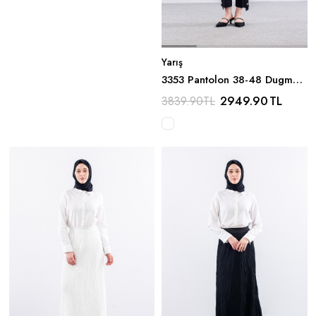
Yarış
3353 Pantolon 38-48 Dugme
Detay - Siyah
2949.90
TL
3839.90
TL