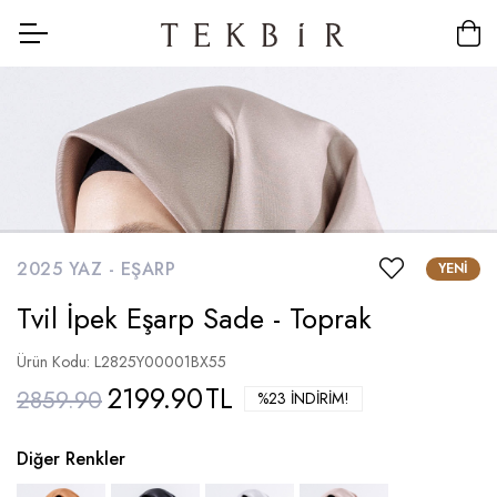
2025 YAZ -
EŞARP
YENI
Tvil İpek Eşarp Sade - Toprak
Ürün Kodu: L2825Y00001BX55
2199.90
TL
2859.90
%23 İNDIRIM!
Diğer Renkler