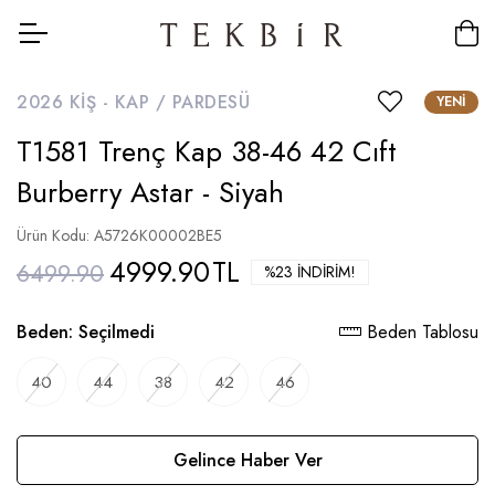
2026 KIŞ -
KAP / PARDESÜ
YENI
T1581 Trenç Kap 38-46 42 Cıft
Burberry Astar - Siyah
Ürün Kodu: A5726K00002BE5
4999.90
TL
6499.90
%23 İNDIRIM!
Beden:
Seçilmedi
Beden Tablosu
40
44
38
42
46
Gelince Haber Ver