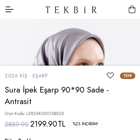
2026 KIŞ -
EŞARP
YENI
Sura İpek Eşarp 90*90 Sade -
Antrasit
Ürün Kodu: L2826K00013BE20
2199.90
TL
2859.90
%23 İNDIRIM!