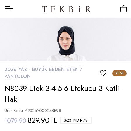
2026 YAZ -
BÜYÜK BEDEN ETEK /
YENI
PANTOLON
N8039 Etek 3-4-5-6 Etekucu 3 Katli -
Haki
Ürün Kodu: A2326Y00024BE98
829.90
TL
1079.90
%23 İNDIRIM!