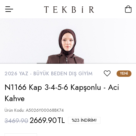
2026 YAZ -
BÜYÜK BEDEN DIŞ GIYIM
YENI
N1166 Kap 3-4-5-6 Kapşonlu - Aci
Kahve
Ürün Kodu: A5026Y00068BK74
2669.90
TL
3469.90
%23 İNDIRIM!