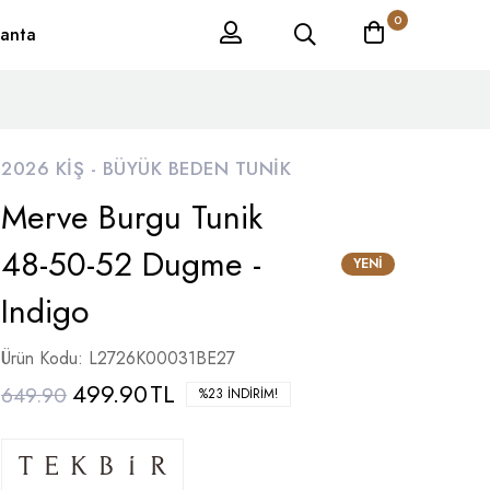
0
anta
2026 KIŞ -
BÜYÜK BEDEN TUNIK
Merve Burgu Tunik
48-50-52 Dugme -
YENI
Indigo
Ürün Kodu: L2726K00031BE27
499.90
TL
649.90
%23 İNDIRIM!