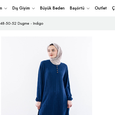
im
Dış Giyim
Büyük Beden
Başörtü
Outlet
Ç
 48-50-52 Dugme - Indigo