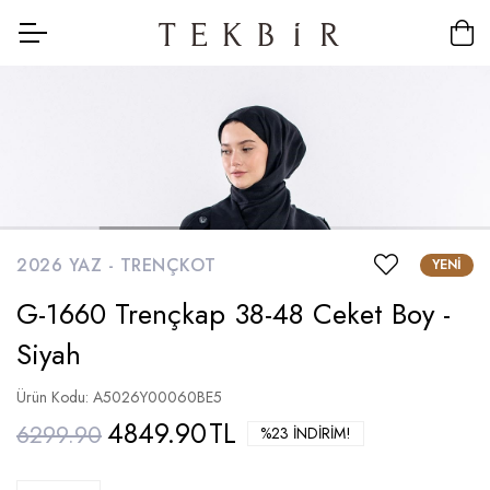
2026 YAZ -
TRENÇKOT
YENI
G-1660 Trençkap 38-48 Ceket Boy -
Siyah
Ürün Kodu: A5026Y00060BE5
4849.90
TL
6299.90
%23 İNDIRIM!