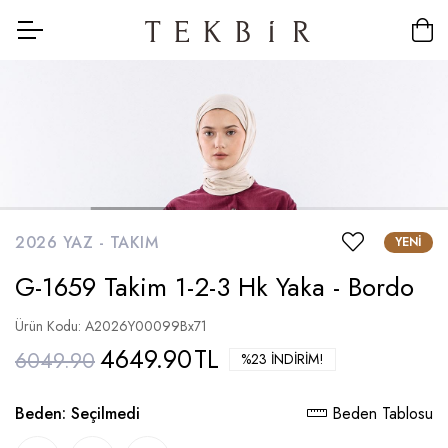
2026 YAZ -
TAKIM
YENI
G-1659 Takim 1-2-3 Hk Yaka - Bordo
Ürün Kodu: A2026Y00099Bx71
4649.90
TL
6049.90
%23 İNDIRIM!
Beden:
Seçilmedi
Beden Tablosu