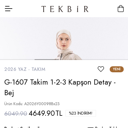
2026 YAZ -
TAKIM
YENI
G-1607 Takim 1-2-3 Kapşon Detay -
Bej
Ürün Kodu: A2026Y00098Bx23
4649.90
TL
6049.90
%23 İNDIRIM!