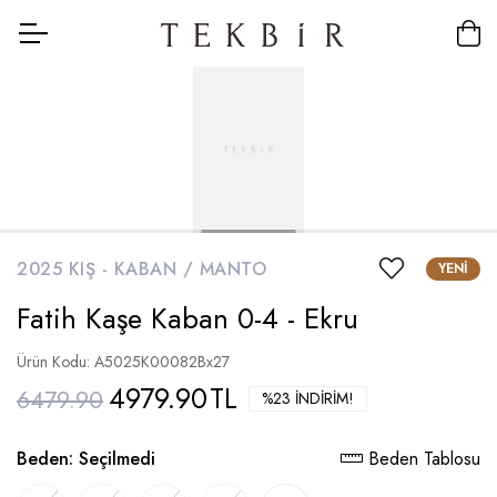
2025 KIŞ -
KABAN / MANTO
YENI
Fatih Kaşe Kaban 0-4 - Ekru
Ürün Kodu: A5025K00082Bx27
4979.90
TL
6479.90
%23 İNDIRIM!
Beden:
Seçilmedi
Beden Tablosu