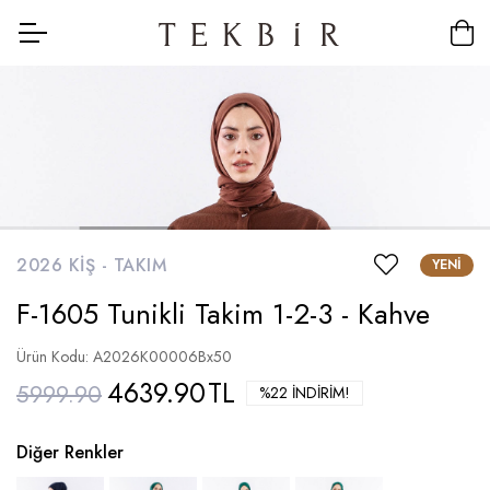
2026 KIŞ -
TAKIM
YENI
F-1605 Tunikli Takim 1-2-3 - Kahve
Ürün Kodu: A2026K00006Bx50
4639.90
TL
5999.90
%22 İNDIRIM!
Diğer Renkler