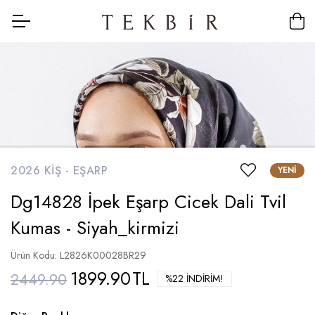
2026 KIŞ -
EŞARP
YENI
Dg14828 İpek Eşarp Cicek Dali Tvil
Kumas - Siyah_kirmizi
Ürün Kodu: L2826K00028BR29
1899.90
TL
2449.90
%22 İNDIRIM!