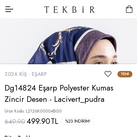
2026 KIŞ -
EŞARP
YENI
Dg14824 Eşarp Polyester Kumas
Zincir Desen - Lacivert_pudra
Ürün Kodu: L2126K00004BI30
499.90
TL
649.90
%23 İNDIRIM!