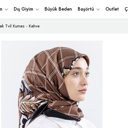
im
Dış Giyim
Büyük Beden
Başörtü
Outlet
Ç
ak Tvil Kumas - Kahve