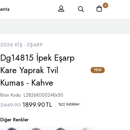
0
anta
2026 KIŞ -
EŞARP
Dg14815 İpek Eşarp
Kare Yaprak Tvil
YENI
Kumas - Kahve
Ürün Kodu: L2826K00024Bx50
1899.90
TL
2449.90
%22 İNDIRIM!
Diğer Renkler