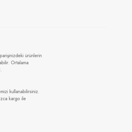
arişinizdeki ürünlerin
bilir. Ortalama
z.
izi kullanabilirsiniz.
ızca kargo ile