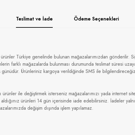
Teslimat ve İade
Ödeme Seçenekleri
 ürünler Türkiye genelinde bulunan mağazalarımızdan gönderilir. Sip
nlerin farklı mağazalarda bulunması durumunda teslimat süresi uzaya
 günüdür. Ürünleriniz kargoya verildiğinde SMS ile bilgilendireceği
ı ürünler ile değiştirmek isterseniz mağazalarımızı yada internet sitem
dığınız ürünleri 14 gün içerisinde iade edebilirsiniz. İadeler yaln
ğazalarımızda değişim dışında işlem yapılamaz.