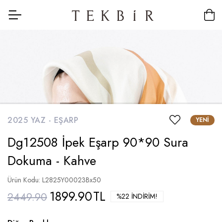
2025 YAZ -
EŞARP
YENI
Dg12508 İpek Eşarp 90*90 Sura
Dokuma - Kahve
Ürün Kodu: L2825Y00023Bx50
1899.90
TL
2449.90
%22 İNDIRIM!