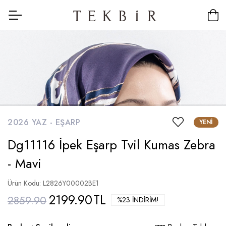
2026 YAZ -
EŞARP
YENI
Dg11116 İpek Eşarp Tvil Kumas Zebra
- Mavi
Ürün Kodu: L2826Y00002BE1
2199.90
TL
2859.90
%23 İNDIRIM!