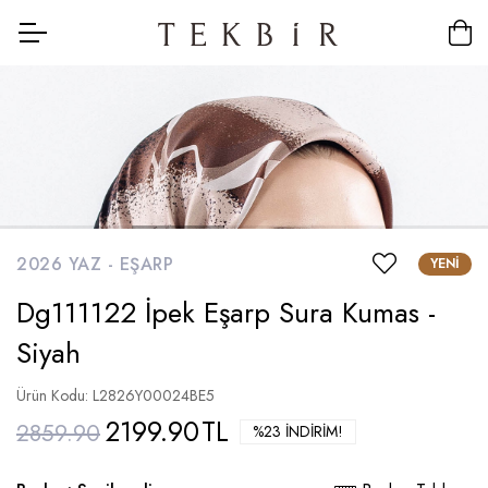
2026 YAZ -
EŞARP
YENI
Dg111122 İpek Eşarp Sura Kumas -
Siyah
Ürün Kodu: L2826Y00024BE5
2199.90
TL
2859.90
%23 İNDIRIM!