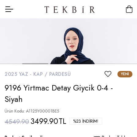
2025 YAZ -
KAP / PARDESÜ
YENI
9196 Yirtmac Detay Giycik 0-4 -
Siyah
Ürün Kodu: A1125Y00001BE5
3499.90
TL
4549.90
%23 İNDIRIM!