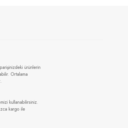
arişinizdeki ürünlerin
bilir. Ortalama
z.
izi kullanabilirsiniz.
ızca kargo ile