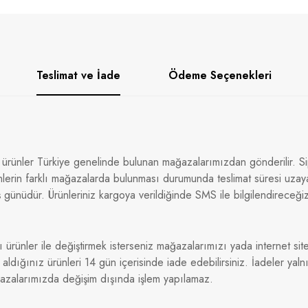
Teslimat ve İade
Ödeme Seçenekleri
 ürünler Türkiye genelinde bulunan mağazalarımızdan gönderilir. Sip
nlerin farklı mağazalarda bulunması durumunda teslimat süresi uzaya
 günüdür. Ürünleriniz kargoya verildiğinde SMS ile bilgilendireceği
ı ürünler ile değiştirmek isterseniz mağazalarımızı yada internet sitem
dığınız ürünleri 14 gün içerisinde iade edebilirsiniz. İadeler yaln
ğazalarımızda değişim dışında işlem yapılamaz.