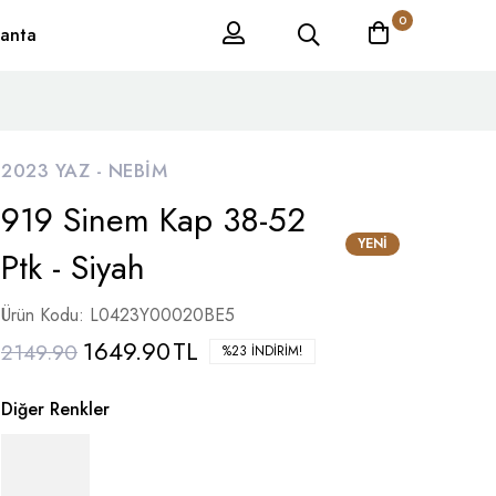
0
anta
2023 YAZ -
NEBIM
919 Sinem Kap 38-52
YENI
Ptk - Siyah
Ürün Kodu: L0423Y00020BE5
1649.90
TL
2149.90
%23 İNDIRIM!
Diğer Renkler