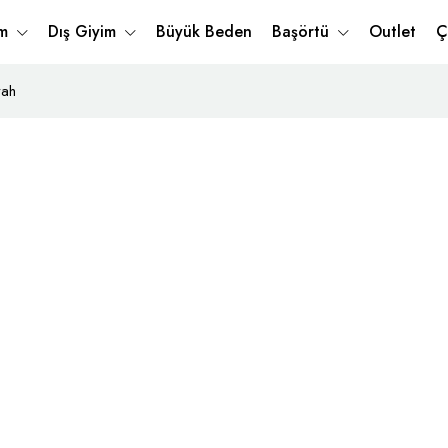
im
Dış Giyim
Büyük Beden
Başörtü
Outlet
Ç
yah