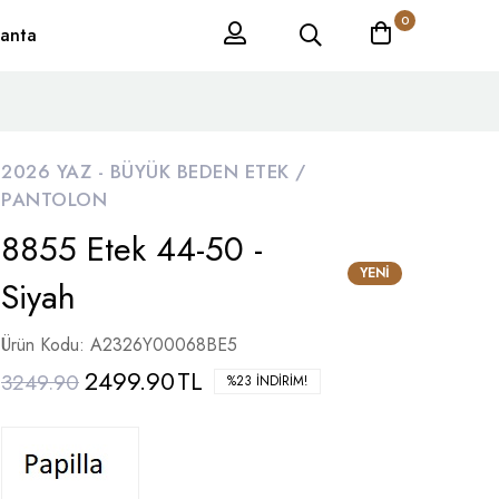
0
anta
2026 YAZ -
BÜYÜK BEDEN ETEK /
PANTOLON
8855 Etek 44-50 -
YENI
Siyah
Ürün Kodu: A2326Y00068BE5
2499.90
TL
3249.90
%23 İNDIRIM!