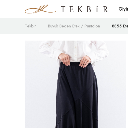
Giy
Tekbir
Büyük Beden Etek / Pantolon
8855 Ete