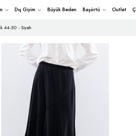
im
Dış Giyim
Büyük Beden
Başörtü
Outlet
Ç
k 44-50 - Siyah