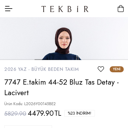
2026 YAZ -
BÜYÜK BEDEN TAKIM
YENI
7747 E.takim 44-52 Bluz Tas Detay -
Lacivert
Ürün Kodu: L2026Y00145BE2
4479.90
TL
5829.90
%23 İNDIRIM!