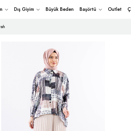
im
Dış Giyim
Büyük Beden
Başörtü
Outlet
Ç
yah