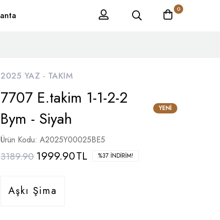
0
anta
2025 YAZ -
TAKIM
7707 E.takim 1-1-2-2
YENI
Bym - Siyah
Ürün Kodu: A2025Y00025BE5
1999.90
TL
3189.90
%37 İNDIRIM!
Aşkı Şima