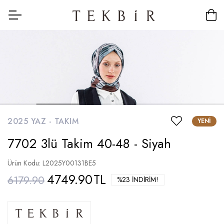
2025 YAZ -
TAKIM
YENI
7702 3lü Takim 40-48 - Siyah
Ürün Kodu: L2025Y00131BE5
4749.90
TL
6179.90
%23 İNDIRIM!