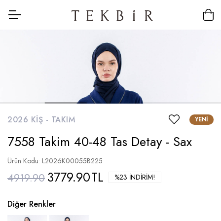
2026 KIŞ -
TAKIM
YENI
7558 Takim 40-48 Tas Detay - Sax
Ürün Kodu: L2026K00055B225
3779.90
TL
4919.90
%23 İNDIRIM!
Diğer Renkler