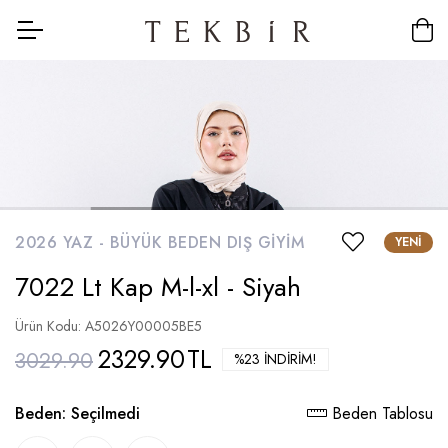
2026 YAZ -
BÜYÜK BEDEN DIŞ GIYIM
YENI
7022 Lt Kap M-l-xl - Siyah
Ürün Kodu: A5026Y00005BE5
2329.90
TL
3029.90
%23 İNDIRIM!
Beden:
Seçilmedi
Beden Tablosu