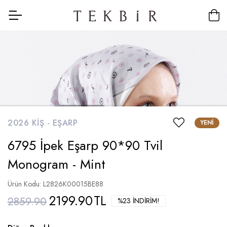
2026 KIŞ -
EŞARP
YENI
6795 İpek Eşarp 90*90 Tvil
Monogram - Mint
Ürün Kodu: L2826K00015BE88
2199.90
TL
2859.90
%23 İNDIRIM!