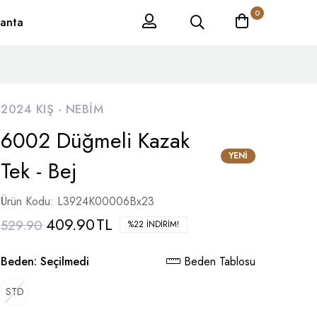
0
anta
2024 KIŞ -
NEBIM
6002 Düğmeli Kazak
YENI
Tek - Bej
Ürün Kodu: L3924K00006Bx23
409.90
TL
529.90
%22 İNDIRIM!
Beden:
Seçilmedi
Beden Tablosu
STD