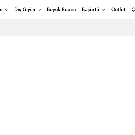
im
Dış Giyim
Büyük Beden
Başörtü
Outlet
Ç
j