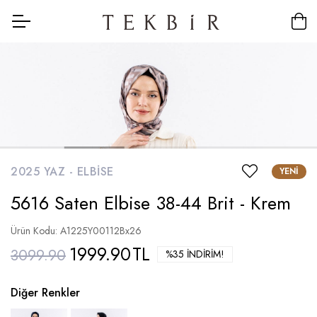
2025 YAZ -
ELBISE
YENI
5616 Saten Elbise 38-44 Brit - Krem
Ürün Kodu: A1225Y00112Bx26
1999.90
TL
3099.90
%35 İNDIRIM!
Diğer Renkler