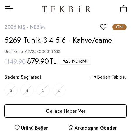
2025 KIŞ -
NEBIM
YENI
5269 Tunik 3-4-5-6 - Kahve/camel
Ürün Kodu: A2725K00031B633
879.90
TL
1149.90
%23 İNDIRIM!
Beden:
Seçilmedi
Beden Tablosu
3
4
5
6
Gelince Haber Ver
Ürünü Beğen
Arkadaşına Gönder