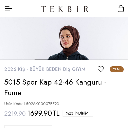
2026 KIŞ -
BÜYÜK BEDEN DIŞ GIYIM
YENI
5015 Spor Kap 42-46 Kanguru -
Fume
Ürün Kodu: L5026K00007BE23
1699.90
TL
2219.90
%23 İNDIRIM!