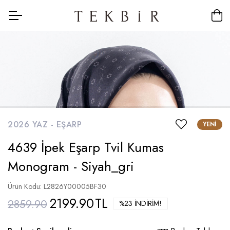
2026 YAZ -
EŞARP
YENI
4639 İpek Eşarp Tvil Kumas
Monogram - Siyah_gri
Ürün Kodu: L2826Y00005BF30
2199.90
TL
2859.90
%23 İNDIRIM!